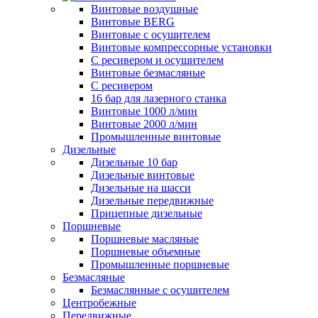
Винтовые воздушные
Винтовые BERG
Винтовые с осушителем
Винтовые компрессорные установки
C ресивером и осушителем
Винтовые безмасляные
C ресивером
16 бар для лазерного станка
Винтовые 1000 л/мин
Винтовые 2000 л/мин
Промышленные винтовые
Дизельные
Дизельные 10 бар
Дизельные винтовые
Дизельные на шасси
Дизельные передвижные
Прицепные дизельные
Поршневые
Поршневые масляные
Поршневые объемные
Промышленные поршневые
Безмасляные
Безмаслянные с осушителем
Центробежные
Передвижные