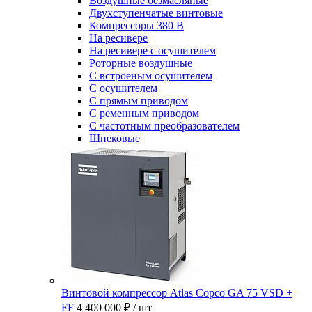
Воздушные безмасляные
Двухступенчатые винтовые
Компрессоры 380 В
На ресивере
На ресивере с осушителем
Роторные воздушные
С встроеным осушителем
С осушителем
С прямым приводом
С ременным приводом
С частотным преобразователем
Шнековые
Винтовой компрессор Atlas Copco GA 75 VSD +
FF
4 400 000 ₽
/ шт