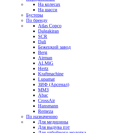
На колесах
На шасси
Бустеры
По бренду
Atlas Copco
Dalgakiran
SCR
Dali
Бежецкий завод
Berg
Airman
ALMiG
Hertz
Kraftmachine
Lupamat
ЗИФ (Арсенал)
ММЗ
Abac
CrossAir
Hansmann
Remeza
По назначению
Для медицины
Для выдува пэт
Для отбойного молотка