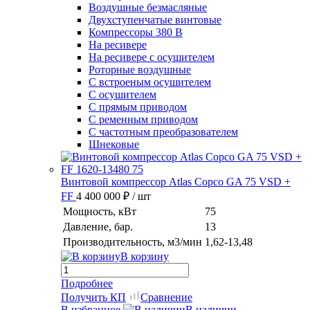
Воздушные безмасляные
Двухступенчатые винтовые
Компрессоры 380 В
На ресивере
На ресивере с осушителем
Роторные воздушные
С встроеным осушителем
С осушителем
С прямым приводом
С ременным приводом
С частотным преобразователем
Шнековые
Винтовой компрессор Atlas Copco GA 75 VSD +
FF
4 400 000 ₽
/ шт
Мощность, кВт
75
Давление, бар.
13
Производительность, м3/мин
1,62-13,48
В корзину
Подробнее
Получить КП
Сравнение
В избранное
В наличии