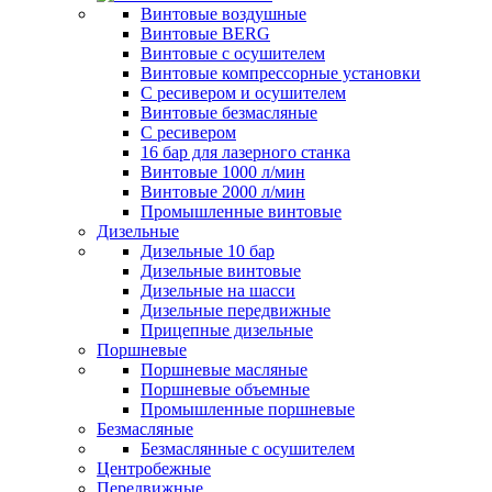
Винтовые воздушные
Винтовые BERG
Винтовые с осушителем
Винтовые компрессорные установки
C ресивером и осушителем
Винтовые безмасляные
C ресивером
16 бар для лазерного станка
Винтовые 1000 л/мин
Винтовые 2000 л/мин
Промышленные винтовые
Дизельные
Дизельные 10 бар
Дизельные винтовые
Дизельные на шасси
Дизельные передвижные
Прицепные дизельные
Поршневые
Поршневые масляные
Поршневые объемные
Промышленные поршневые
Безмасляные
Безмаслянные с осушителем
Центробежные
Передвижные