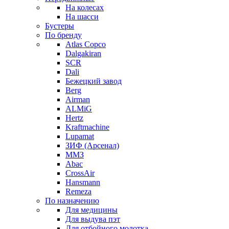
На колесах
На шасси
Бустеры
По бренду
Atlas Copco
Dalgakiran
SCR
Dali
Бежецкий завод
Berg
Airman
ALMiG
Hertz
Kraftmachine
Lupamat
ЗИФ (Арсенал)
ММЗ
Abac
CrossAir
Hansmann
Remeza
По назначению
Для медицины
Для выдува пэт
Для отбойного молотка