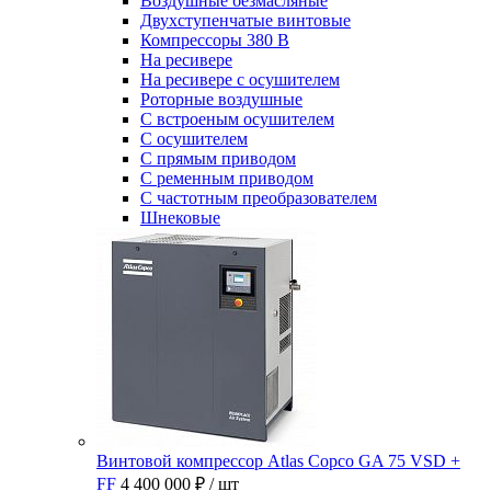
Воздушные безмасляные
Двухступенчатые винтовые
Компрессоры 380 В
На ресивере
На ресивере с осушителем
Роторные воздушные
С встроеным осушителем
С осушителем
С прямым приводом
С ременным приводом
С частотным преобразователем
Шнековые
Винтовой компрессор Atlas Copco GA 75 VSD +
FF
4 400 000 ₽
/ шт