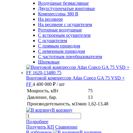
Воздушные безмасляные
Двухступенчатые винтовые
Компрессоры 380 В
На ресивере
На ресивере с осушителем
Роторные воздушные
С встроеным осушителем
С осушителем
С прямым приводом
С ременным приводом
С частотным преобразователем
Шнековые
Винтовой компрессор Atlas Copco GA 75 VSD +
FF
4 400 000 ₽
/ шт
Мощность, кВт
75
Давление, бар.
13
Производительность, м3/мин
1,62-13,48
В корзину
Подробнее
Получить КП
Сравнение
В избранное
В наличии