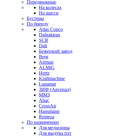
Передвижные
На колесах
На шасси
Бустеры
По бренду
Atlas Copco
Dalgakiran
SCR
Dali
Бежецкий завод
Berg
Airman
ALMiG
Hertz
Kraftmachine
Lupamat
ЗИФ (Арсенал)
ММЗ
Abac
CrossAir
Hansmann
Remeza
По назначению
Для медицины
Для выдува пэт