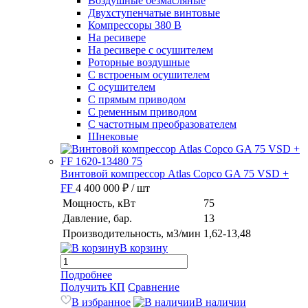
Воздушные безмасляные
Двухступенчатые винтовые
Компрессоры 380 В
На ресивере
На ресивере с осушителем
Роторные воздушные
С встроеным осушителем
С осушителем
С прямым приводом
С ременным приводом
С частотным преобразователем
Шнековые
Винтовой компрессор Atlas Copco GA 75 VSD +
FF
4 400 000 ₽
/ шт
Мощность, кВт
75
Давление, бар.
13
Производительность, м3/мин
1,62-13,48
В корзину
Подробнее
Получить КП
Сравнение
В избранное
В наличии