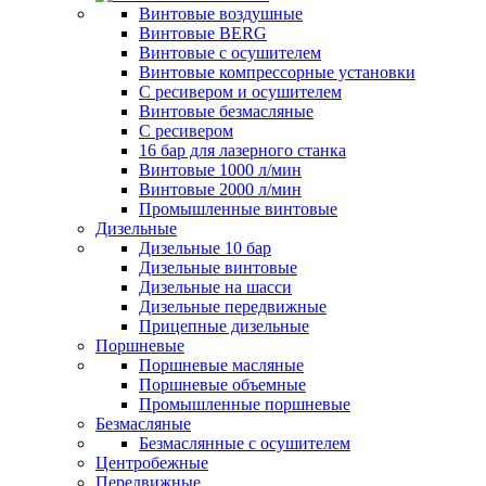
Винтовые воздушные
Винтовые BERG
Винтовые с осушителем
Винтовые компрессорные установки
C ресивером и осушителем
Винтовые безмасляные
C ресивером
16 бар для лазерного станка
Винтовые 1000 л/мин
Винтовые 2000 л/мин
Промышленные винтовые
Дизельные
Дизельные 10 бар
Дизельные винтовые
Дизельные на шасси
Дизельные передвижные
Прицепные дизельные
Поршневые
Поршневые масляные
Поршневые объемные
Промышленные поршневые
Безмасляные
Безмаслянные с осушителем
Центробежные
Передвижные