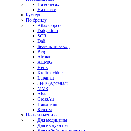
На колесах
На шасси
Бустеры
По бренду
Atlas Copco
Dalgakiran
SCR
Dali
Бежецкий завод
Berg
Airman
ALMiG
Hertz
Kraftmachine
Lupamat
ЗИФ (Арсенал)
ММЗ
Abac
CrossAir
Hansmann
Remeza
По назначению
Для медицины
Для выдува пэт
Для отбойного молотка