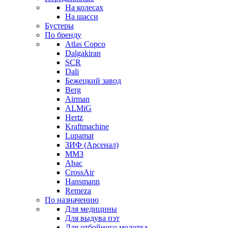
На колесах
На шасси
Бустеры
По бренду
Atlas Copco
Dalgakiran
SCR
Dali
Бежецкий завод
Berg
Airman
ALMiG
Hertz
Kraftmachine
Lupamat
ЗИФ (Арсенал)
ММЗ
Abac
CrossAir
Hansmann
Remeza
По назначению
Для медицины
Для выдува пэт
Для отбойного молотка