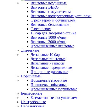
Винтовые воздушные
Винтовые BERG
Винтовые с осушителем
Винтовые компрессорные установки
C ресивером и осушителем
Винтовые безмасляные
C ресивером
16 бар для лазерного станка
Винтовые 1000 л/мин
Винтовые 2000 л/мин
Промышленные винтовые
Дизельные
Дизельные 10 бар
Дизельные винтовые
Дизельные на шасси
Дизельные передвижные
Прицепные дизельные
Поршневые
Поршневые масляные
Поршневые объемные
Промышленные поршневые
Безмасляные
Безмаслянные с осушителем
Центробежные
Передвижные