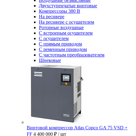
Воздушные безмасляные
Двухступенчатые винтовые
Компрессоры 380 В
На ресивере
На ресивере с осушителем
Роторные воздушные
С встроеным осушителем
С осушителем
С прямым приводом
С ременным приводом
С частотным преобразователем
Шнековые
Винтовой компрессор Atlas Copco GA 75 VSD +
FF
4 400 000 ₽
/ шт