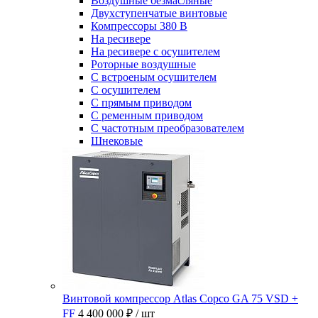
Воздушные безмасляные
Двухступенчатые винтовые
Компрессоры 380 В
На ресивере
На ресивере с осушителем
Роторные воздушные
С встроеным осушителем
С осушителем
С прямым приводом
С ременным приводом
С частотным преобразователем
Шнековые
Винтовой компрессор Atlas Copco GA 75 VSD +
FF
4 400 000 ₽
/ шт