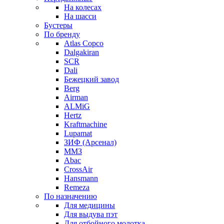
На колесах
На шасси
Бустеры
По бренду
Atlas Copco
Dalgakiran
SCR
Dali
Бежецкий завод
Berg
Airman
ALMiG
Hertz
Kraftmachine
Lupamat
ЗИФ (Арсенал)
ММЗ
Abac
CrossAir
Hansmann
Remeza
По назначению
Для медицины
Для выдува пэт
Для отбойного молотка