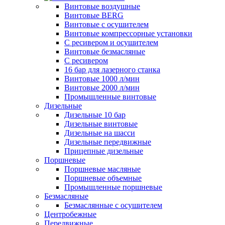
Винтовые воздушные
Винтовые BERG
Винтовые с осушителем
Винтовые компрессорные установки
C ресивером и осушителем
Винтовые безмасляные
C ресивером
16 бар для лазерного станка
Винтовые 1000 л/мин
Винтовые 2000 л/мин
Промышленные винтовые
Дизельные
Дизельные 10 бар
Дизельные винтовые
Дизельные на шасси
Дизельные передвижные
Прицепные дизельные
Поршневые
Поршневые масляные
Поршневые объемные
Промышленные поршневые
Безмасляные
Безмаслянные с осушителем
Центробежные
Передвижные