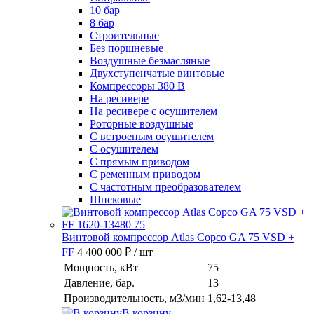
10 бар
8 бар
Cтроительные
Без поршневые
Воздушные безмасляные
Двухступенчатые винтовые
Компрессоры 380 В
На ресивере
На ресивере с осушителем
Роторные воздушные
С встроеным осушителем
С осушителем
С прямым приводом
С ременным приводом
С частотным преобразователем
Шнековые
Винтовой компрессор Atlas Copco GA 75 VSD +
FF
4 400 000 ₽
/ шт
Мощность, кВт
75
Давление, бар.
13
Производительность, м3/мин
1,62-13,48
В корзину