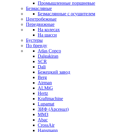
Промышленные поршневые
Безмасляные
Безмаслянные с осушителем
Центробежные
Передвижные
На колесах
На шасси
Бустеры
По бренду
Atlas Copco
Dalgakiran
SCR
Dali
Бежецкий завод
Berg
Airman
ALMiG
Hertz
Kraftmachine
Lupamat
ЗИФ (Арсенал)
ММЗ
Abac
CrossAir
Hansmann