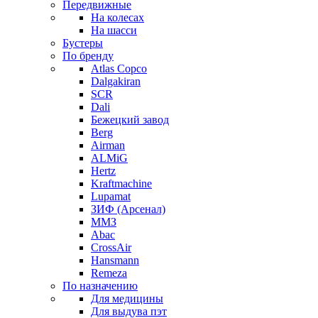
Передвижные
На колесах
На шасси
Бустеры
По бренду
Atlas Copco
Dalgakiran
SCR
Dali
Бежецкий завод
Berg
Airman
ALMiG
Hertz
Kraftmachine
Lupamat
ЗИФ (Арсенал)
ММЗ
Abac
CrossAir
Hansmann
Remeza
По назначению
Для медицины
Для выдува пэт