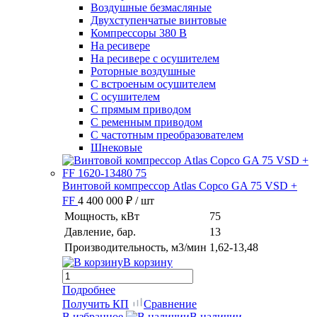
Воздушные безмасляные
Двухступенчатые винтовые
Компрессоры 380 В
На ресивере
На ресивере с осушителем
Роторные воздушные
С встроеным осушителем
С осушителем
С прямым приводом
С ременным приводом
С частотным преобразователем
Шнековые
Винтовой компрессор Atlas Copco GA 75 VSD +
FF
4 400 000 ₽
/ шт
Мощность, кВт
75
Давление, бар.
13
Производительность, м3/мин
1,62-13,48
В корзину
Подробнее
Получить КП
Сравнение
В избранное
В наличии