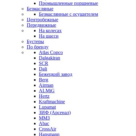
Промышленные поршневые
Безмасляные
Безмаслянные с осушителем
Центробежные
Передвижные
На колесах
На шасси
Бустеры
По бренду
Atlas Copco
Dalgakiran
SCR
Dali
Бежецкий завод
Berg
Airman
ALMiG
Hertz
Kraftmachine
Lupamat
ЗИФ (Арсенал)
ММЗ
Abac
CrossAir
Hansmann