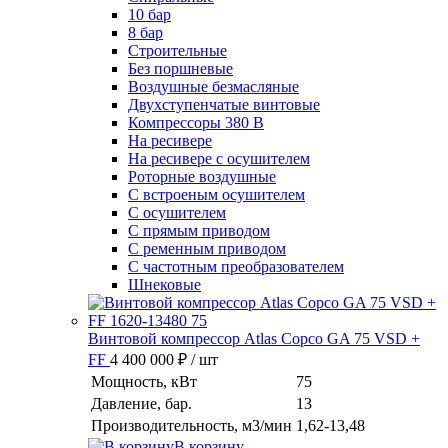
10 бар
8 бар
Cтроительные
Без поршневые
Воздушные безмасляные
Двухступенчатые винтовые
Компрессоры 380 В
На ресивере
На ресивере с осушителем
Роторные воздушные
С встроеным осушителем
С осушителем
С прямым приводом
С ременным приводом
С частотным преобразователем
Шнековые
Винтовой компрессор Atlas Copco GA 75 VSD +
FF
4 400 000 ₽
/ шт
Мощность, кВт
75
Давление, бар.
13
Производительность, м3/мин
1,62-13,48
В корзину