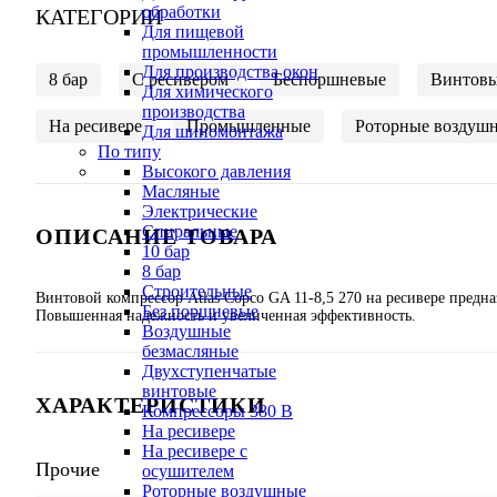
обработки
КАТЕГОРИИ
Для пищевой
промышленности
Для производства окон
8 бар
C ресивером
Беспоршневые
Винтов
Для химического
производства
На ресивере
Промышленные
Роторные воздуш
Для шиномонтажа
По типу
Высокого давления
Масляные
Электрические
Спиральные
ОПИСАНИЕ ТОВАРА
10 бар
8 бар
Cтроительные
Винтовой компрессор Atlas Copco GA 11-8,5 270 на ресивере пред
Без поршневые
Повышенная надежность и увеличенная эффективность.
Воздушные
безмасляные
Двухступенчатые
винтовые
ХАРАКТЕРИСТИКИ
Компрессоры 380 В
На ресивере
На ресивере с
Прочие
осушителем
Роторные воздушные