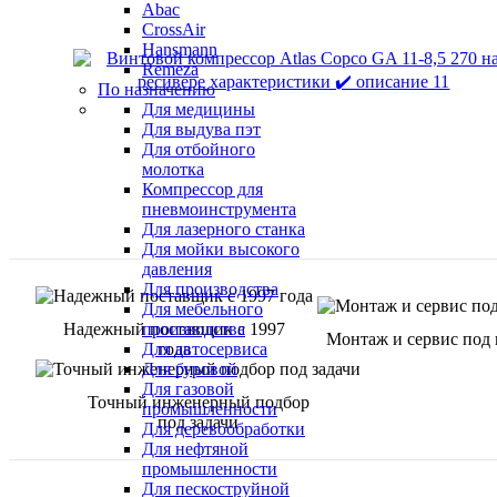
Abac
CrossAir
Hansmann
Remeza
По назначению
Для медицины
Для выдува пэт
Для отбойного
молотка
Компрессор для
пневмоинструмента
Для лазерного станка
Для мойки высокого
давления
Для производства
Для мебельного
Надежный поставщик с 1997
производства
Монтаж и сервис под
года
Для автосервиса
Для буровой
Для газовой
Точный инженерный подбор
промышленности
под задачи
Для деревообработки
Для нефтяной
промышленности
Для пескоструйной