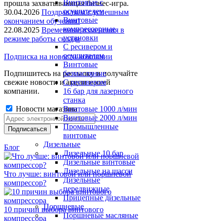
Винтовые с
прошла захватывающая бизнес-игра.
осушителем
30.04.2026
Поздравляем с успешным
Винтовые
окончанием обучения!
компрессорные
22.08.2025
Временные изменения в
установки
режиме работы склада
C ресивером и
осушителем
Подписка на новости компании
Винтовые
Подпишитесь на рассылку и получайте
безмасляные
свежие новости и акции нашей
C ресивером
компании.
16 бар для лазерного
станка
Новости магазина
Винтовые 1000 л/мин
Винтовые 2000 л/мин
Промышленные
винтовые
Дизельные
Блог
Дизельные 10 бар
Дизельные винтовые
Дизельные на шасси
Что лучше: винтовой или поршневой
Дизельные
компрессор?
передвижные
Прицепные дизельные
Поршневые
10 причин выбора винтового
Поршневые масляные
компрессора