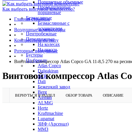
Поршневые объемные
Промышленные
Как выбрать винтовой компрессор?
поршневые
Безмасляные
Главная страница
Безмаслянные с
•
осушителем
Воздушные компрессоры
Центробежные
•
Передвижные
Компрессоры по типу
На колесах
•
На шасси
Роторные воздушные
Бустеры
•
По бренду
Винтовой компрессор Atlas Copco GA 11-8,5 270 на ресив
Atlas Copco
Dalgakiran
Винтовой компрессор Atlas Cop
SCR
Dali
Бежецкий завод
Berg
ВЕРНУТЬСЯ В РАЗДЕЛ
ОБЗОР ТОВАРА
ОПИСАНИЕ
Airman
ALMiG
Hertz
Kraftmachine
Lupamat
ЗИФ (Арсенал)
ММЗ