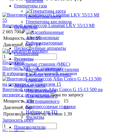
наличии
Генераторы газа
Генераторы азота
Генераторы кислорода
Винтовой компрессор Lupamat LKV 55/13 MI
Осушители
2 665 700 ₽
/ шт
Адсорбционные
Мощность, кВт
55
Рефрижераторные
Давление, бар.
13
Пескоструйные аппараты
В корзину
Сепараторы
Ресиверы
Подробнее
Модульные станции (МКС)
Получить КП
К сравнению
Блочные азотные станции
В избранное
В наличии
Блочные кислородные
станции
Запасные части
Винтовой компрессор Atlas Copco G 15-13 500 на
Для винтового
ресивере с осушителем
Цена по запросу
Для дизельного
Мощность, кВт
15
Для поршневого
Компрессорные головки
Давление, бар.
13
Наборы для ТО
Производительность, м3/мин
1.39
Фильтры
Запросить цену
Производители
Подробнее