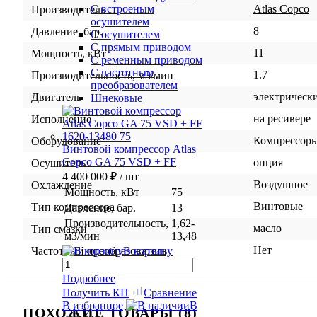
Atlas Copco
С встроеным
Производитель
осушителем
8
Давление, бар.
С осушителем
С прямым приводом
11
Мощность, кВт
С ременным приводом
С частотным
1.7
Производительность, м3/мин
преобразователем
электрическ
Двигатель
Шнековые
на ресивере
Исполнение
Компрессор
Оборудование
Винтовой компрессор Atlas
Copco GA 75 VSD + FF
опция
Осушитель
4 400 000 ₽
/ шт
Воздушное
Охлаждение
Мощность, кВт
75
Винтовые
Тип компрессора
Давление, бар.
13
Производительность,
1,62-
масло
Тип смазки
м3/мин
13,48
Нет
В корзину
Частотный преобразователь
Подробнее
Получить КП
Сравнение
В избранное
В
ПОХОЖИЕ ТОВАРЫ (8)