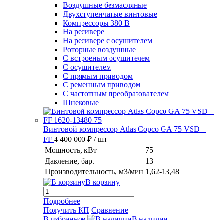
Воздушные безмасляные
Двухступенчатые винтовые
Компрессоры 380 В
На ресивере
На ресивере с осушителем
Роторные воздушные
С встроеным осушителем
С осушителем
С прямым приводом
С ременным приводом
С частотным преобразователем
Шнековые
Винтовой компрессор Atlas Copco GA 75 VSD +
FF
4 400 000 ₽
/ шт
Мощность, кВт
75
Давление, бар.
13
Производительность, м3/мин
1,62-13,48
В корзину
Подробнее
Получить КП
Сравнение
В избранное
В наличии