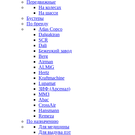
Передвижные
На колесах
На шасси
Бустеры
По бренду
Atlas Copco
Dalgakiran
SCR
Dali
Бежецкий завод
Berg
Airman
ALMiG
Hertz
Kraftmachine
Lupamat
ЗИФ (Арсенал)
ММЗ
Abac
CrossAir
Hansmann
Remeza
По назначению
Для медицины
Для выдува пэт