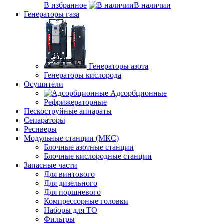
В избранное
В наличии
Генераторы газа
Генераторы азота
Генераторы кислорода
Осушители
Адсорбционные
Рефрижераторные
Пескоструйные аппараты
Сепараторы
Ресиверы
Модульные станции (МКС)
Блочные азотные станции
Блочные кислородные станции
Запасные части
Для винтового
Для дизельного
Для поршневого
Компрессорные головки
Наборы для ТО
Фильтры