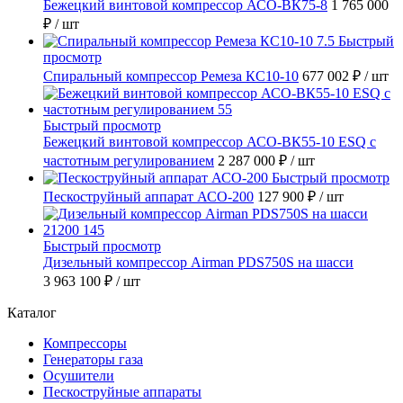
Бежецкий винтовой компрессор АСО-ВК75-8
1 765 000
₽
/ шт
Быстрый
просмотр
Спиральный компрессор Ремеза КС10-10
677 002 ₽
/ шт
Быстрый просмотр
Бежецкий винтовой компрессор АСО-ВК55-10 ESQ с
частотным регулированием
2 287 000 ₽
/ шт
Быстрый просмотр
Пескоструйный аппарат АСО-200
127 900 ₽
/ шт
Быстрый просмотр
Дизельный компрессор Airman PDS750S на шасси
3 963 100 ₽
/ шт
Каталог
Компрессоры
Генераторы газа
Осушители
Пескоструйные аппараты