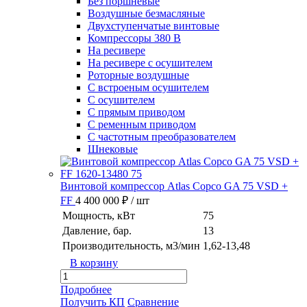
Без поршневые
Воздушные безмасляные
Двухступенчатые винтовые
Компрессоры 380 В
На ресивере
На ресивере с осушителем
Роторные воздушные
С встроеным осушителем
С осушителем
С прямым приводом
С ременным приводом
С частотным преобразователем
Шнековые
Винтовой компрессор Atlas Copco GA 75 VSD +
FF
4 400 000 ₽
/ шт
Мощность, кВт
75
Давление, бар.
13
Производительность, м3/мин
1,62-13,48
В корзину
Подробнее
Получить КП
Сравнение