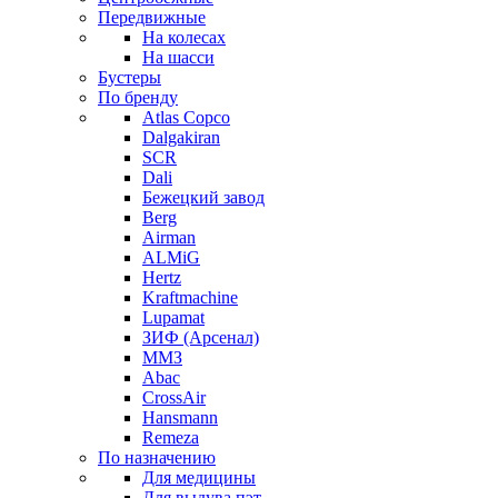
Передвижные
На колесах
На шасси
Бустеры
По бренду
Atlas Copco
Dalgakiran
SCR
Dali
Бежецкий завод
Berg
Airman
ALMiG
Hertz
Kraftmachine
Lupamat
ЗИФ (Арсенал)
ММЗ
Abac
CrossAir
Hansmann
Remeza
По назначению
Для медицины
Для выдува пэт