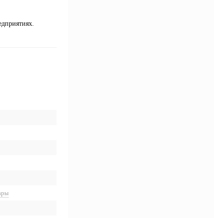
едприятиях.
ары