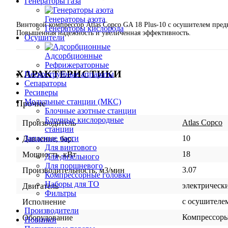
Генераторы газа
Генераторы азота
Винтовой компрессор Atlas Copco GA 18 Plus-10 с осушителем пре
Генераторы кислорода
Повышенная надежность и увеличенная эффективность.
Осушители
Адсорбционные
Рефрижераторные
ХАРАКТЕРИСТИКИ
Пескоструйные аппараты
Сепараторы
Ресиверы
Модульные станции (МКС)
Прочие
Блочные азотные станции
Блочные кислородные
Atlas Copco
Производитель
станции
10
Запасные части
Давление, бар.
Для винтового
18
Мощность, кВт
Для дизельного
Для поршневого
3.07
Производительность, м3/мин
Компрессорные головки
Наборы для ТО
электрическ
Двигатель
Фильтры
с осушителе
Исполнение
Производители
Компрессор
Оборудование
Новинки