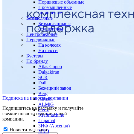
Поршневые объемные
Промышленные
поршневые
Безмасляные
Безмаслянные с
осушителем
Центробежные
Передвижные
На колесах
На шасси
Бустеры
По бренду
Atlas Copco
Dalgakiran
SCR
Dali
Бежецкий завод
Berg
Подписка на новости компании
Airman
ALMiG
Подпишитесь на рассылку и получайте
Hertz
свежие новости и акции нашей
Kraftmachine
компании.
Lupamat
ЗИФ (Арсенал)
Новости магазина
ММЗ