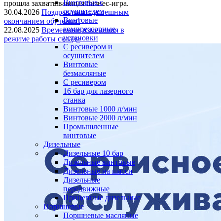
Винтовые с
прошла захватывающая бизнес-игра.
осушителем
30.04.2026
Поздравляем с успешным
Винтовые
окончанием обучения!
компрессорные
22.08.2025
Временные изменения в
установки
режиме работы склада
C ресивером и
осушителем
Винтовые
безмасляные
C ресивером
16 бар для лазерного
станка
Винтовые 1000 л/мин
Винтовые 2000 л/мин
Промышленные
винтовые
Дизельные
Дизельные 10 бар
Дизельные винтовые
Дизельные на шасси
Дизельные
передвижные
Прицепные дизельные
Поршневые
Поршневые масляные