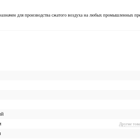
дназначен для производства сжатого воздуха на любых промышленных пр
ий
м
Другие тов
ы