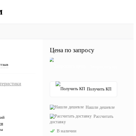
м
Цена по запросу
отзыв
Запросить цену
ктеристики
Получить КП
Нашли дешевле
Рассчитать
кий
доставку
ем
ры
В наличии