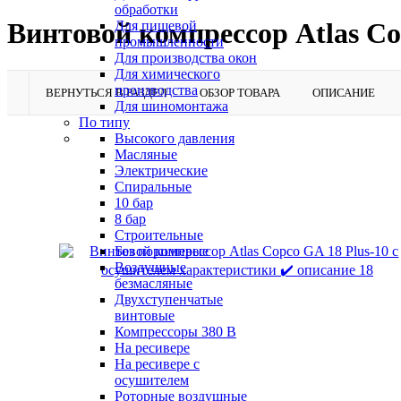
обработки
Винтовой компрессор Atlas Co
Для пищевой
промышленности
Для производства окон
Для химического
производства
ВЕРНУТЬСЯ В РАЗДЕЛ
ОБЗОР ТОВАРА
ОПИСАНИЕ
Для шиномонтажа
По типу
Высокого давления
Масляные
Электрические
Спиральные
10 бар
8 бар
Cтроительные
Без поршневые
Воздушные
безмасляные
Двухступенчатые
винтовые
Компрессоры 380 В
На ресивере
На ресивере с
осушителем
Роторные воздушные