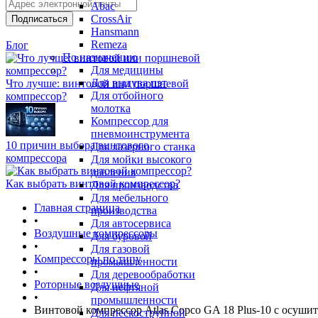
Abac
CrossAir
Hansmann
Remeza
Блог
По назначению
Для медицины
Для выдува пэт
Что лучше: винтовой или поршневой
Для отбойного
компрессор?
молотка
Компрессор для
пневмоинструмента
10 причин выбора винтового
Для лазерного станка
компрессора
Для мойки высокого
давления
Как выбрать винтовой компрессор?
Для производства
Для мебельного
Главная страница
производства
•
Для автосервиса
Воздушные компрессоры
Для буровой
•
Для газовой
Компрессоры по типу
промышленности
•
Для деревообработки
Роторные воздушные
Для нефтяной
•
промышленности
Винтовой компрессор Atlas Copco GA 18 Plus-10 с осуши
Для пескоструйной