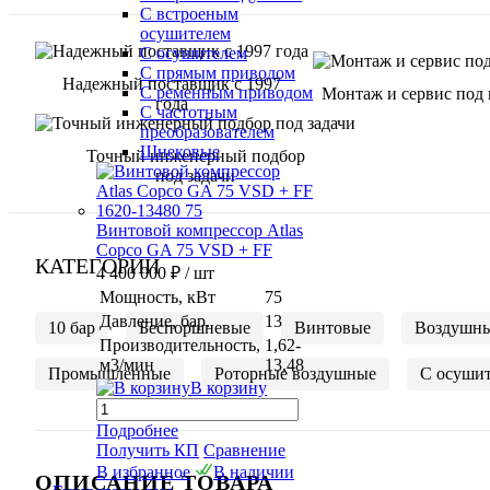
С встроеным
осушителем
С осушителем
С прямым приводом
Надежный поставщик с 1997
С ременным приводом
Монтаж и сервис под
года
С частотным
преобразователем
Шнековые
Точный инженерный подбор
под задачи
Винтовой компрессор Atlas
Copco GA 75 VSD + FF
КАТЕГОРИИ
4 400 000 ₽
/ шт
Мощность, кВт
75
Давление, бар.
13
10 бар
Беспоршневые
Винтовые
Воздушн
Производительность,
1,62-
м3/мин
13,48
Промышленные
Роторные воздушные
С осуши
В корзину
Подробнее
Получить КП
Сравнение
В избранное
В наличии
ОПИСАНИЕ ТОВАРА