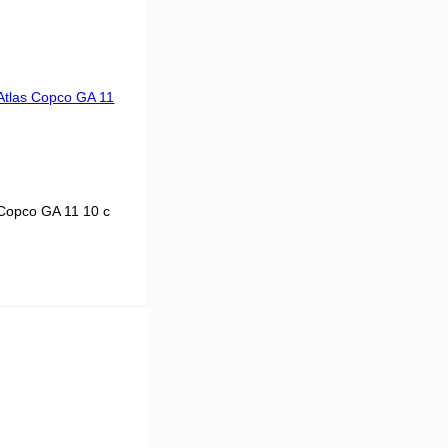
9
 цену
К сравнению
В
аличии
Copco GA 11 10 с
11
10
56
В корзину