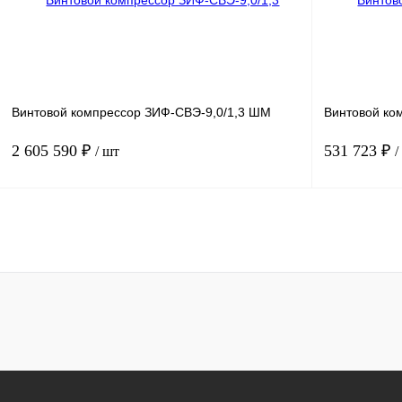
Получить КП
К сравнению
Получить КП
В избранное
В
В избранн
наличии
Винтовой компрессор ЗИФ-СВЭ-9,0/1,3 ШМ
Винтовой ко
2 605 590 ₽
531 723 ₽
/ шт
/
Мощность, кВт
75
Мощность, кВт
Давление, бар.
13
Давление, бар
Производительность, м3/мин
9
Производитель
В корзину
Получить КП
К сравнению
Получить КП
В избранное
В
В избранн
наличии