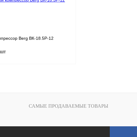
К сравнению
Получить КП
ое
В
В избранное
наличии
н
мпрессор Berg ВК-18.5Р-12
 шт
18.5
.
12
ность, м3/мин
2.2
В корзину
САМЫЕ ПРОДАВАЕМЫЕ ТОВАРЫ
К сравнению
ое
В
наличии