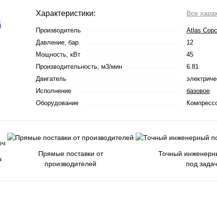
Характеристики:
Все хара
Производитель
Atlas Cop
Давление, бар.
12
Мощность, кВт
45
Производительность, м3/мин
6.81
Двигатель
электриче
Исполнение
базовое
Оборудование
Компресс
Прямые поставки от
Точный инженерн
ч
производителей
под зада