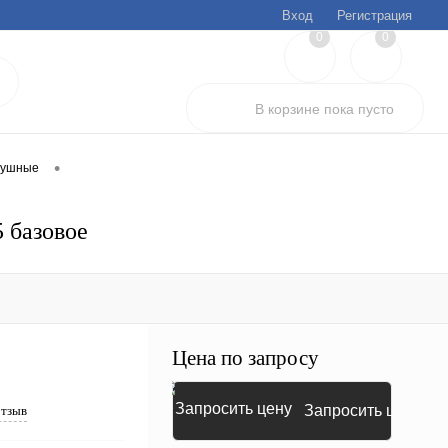
Вход
Регистрация
0
0
В корзине
пока
пусто
•
душные
 базовое
Цена по запросу
Запросить цену
отзыв