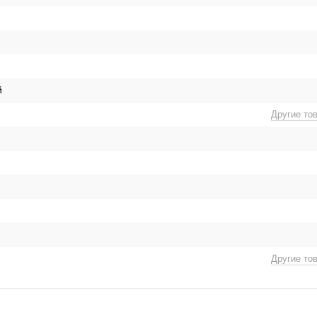
й
Другие то
Другие то