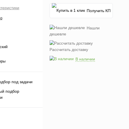
ктеристики
Получить КП
co
Нашли
дешевле
ский
Рассчитать доставку
В наличии
оры
ый подбор
чи