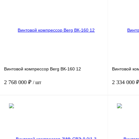
Производительность, м3/мин
24.8
Производитель
В корзину
Получить КП
К сравнению
Получить КП
В избранное
В
В избранн
наличии
Винтовой компрессор Berg ВК-160 12
Винтовой ком
2 768 000 ₽
2 334 000 
/ шт
Мощность, кВт
160
Мощность, кВт
Давление, бар.
12
Давление, бар
Производительность, м3/мин
21.5
Производитель
В корзину