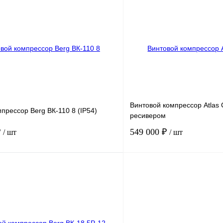
ность, м3/мин
2.6
Производительность, м3/мин
0.
В корзину
Запросить
К сравнению
Получить КП
ое
В
В избранное
наличии
н
Винтовой компрессор Atlas 
прессор Berg ВК-110 8 (IP54)
ресивером
₽
549 000 ₽
/ шт
/ шт
110
Мощность, кВт
.
8
Давление, бар.
ность, м3/мин
20.1
Производительность, м3/мин
1.
В корзину