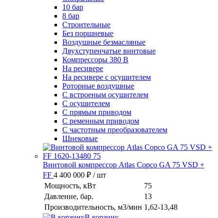
10 бар
8 бар
Cтроительные
Без поршневые
Воздушные безмасляные
Двухступенчатые винтовые
Компрессоры 380 В
На ресивере
На ресивере с осушителем
Роторные воздушные
С встроеным осушителем
С осушителем
С прямым приводом
С ременным приводом
С частотным преобразователем
Шнековые
Винтовой компрессор Atlas Copco GA 75 VSD +
FF
4 400 000 ₽
/ шт
Мощность, кВт
75
Давление, бар.
13
Производительность, м3/мин
1,62-13,48
В корзину