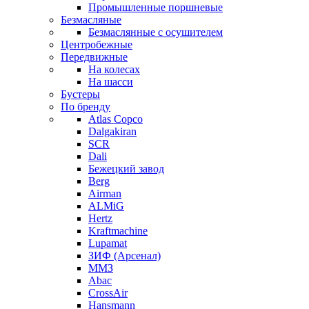
Промышленные поршневые
Безмасляные
Безмаслянные с осушителем
Центробежные
Передвижные
На колесах
На шасси
Бустеры
По бренду
Atlas Copco
Dalgakiran
SCR
Dali
Бежецкий завод
Berg
Airman
ALMiG
Hertz
Kraftmachine
Lupamat
ЗИФ (Арсенал)
ММЗ
Abac
CrossAir
Hansmann