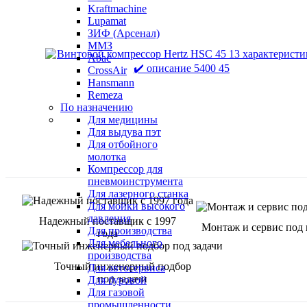
Kraftmachine
Lupamat
ЗИФ (Арсенал)
ММЗ
Abac
CrossAir
Hansmann
Remeza
По назначению
Для медицины
Для выдува пэт
Для отбойного
молотка
Компрессор для
пневмоинструмента
Для лазерного станка
Для мойки высокого
давления
Надежный поставщик с 1997
Монтаж и сервис под
Для производства
года
Для мебельного
производства
Точный инженерный подбор
Для автосервиса
под задачи
Для буровой
Для газовой
промышленности