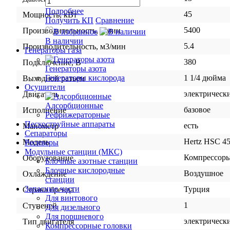
Подробнее
45
Мощность, кВт
Получить КП
Сравнение
5400
Производительность, л/мин
В избранное
В наличии
5.4
Производительность, м3/мин
Генераторы газа
380
Подключение, В
Генераторы азота
1 1/4 дюйма
Генераторы кислорода
Выходной разъем
Осушители
электрическ
Двигатель
Адсорбционные
базовое
Исполнение
Рефрижераторные
Пескоструйные аппараты
есть
Манометр
Сепараторы
Hertz HSC 45
Модель
Ресиверы
Модульные станции (МКС)
Компрессор
Оборудование
Блочные азотные станции
Блочные кислородные
Воздушное
Охлаждение
станции
Запасные части
Турция
Страна бренда
Для винтового
1
Ступеней
Для дизельного
Для поршневого
электрическ
Тип двигателя
Компрессорные головки