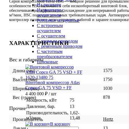
Серия компрессоров Hertz HSC — мощное решение для промышленны
На ресивере
особенности HSC включают в себя низкооборотный винтовой блок,
На ресивере с
обеспечивающие эффективное охлаждение для непрерывной работы 
осушителем
м³/мин, HSC подходит для самых требовательных задач. Антикорро
контроллер позволяет легко управлять работой и заранее планирова
Роторные воздушные
С встроеным
осушителем
С осушителем
С прямым приводом
ХАРАКТЕРИСТИКИ
С ременным приводом
С частотным
преобразователем
Вес и габариты
Шнековые
1575
Длина (мм)
1750
Высота (мм)
Винтовой компрессор Atlas
Copco GA 75 VSD + FF
1030
Ширина (мм)
4 400 000 ₽
/ шт
878
Вес (грамм)
Мощность, кВт
75
Давление, бар.
13
Прочие
Производительность,
1,62-
м3/мин
13,48
Hertz
Производитель
В корзину
13
Давление, бар.