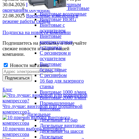
30.04.2026
Поздравляем с успешным
Винтовые
окончанием обучения!
Винтовые воздушные
22.08.2025
Временные изменения в
Винтовые BERG
режиме работы склада
Винтовые с
осушителем
Подписка на новости компании
Винтовые
компрессорные
Подпишитесь на рассылку и получайте
установки
свежие новости и акции нашей
C ресивером и
компании.
осушителем
Винтовые
Новости магазина
безмасляные
C ресивером
16 бар для лазерного
станка
Блог
Винтовые 1000 л/мин
Винтовые 2000 л/мин
Промышленные
Что лучше: винтовой или поршневой
винтовые
компрессор?
Дизельные
Дизельные 10 бар
Дизельные винтовые
10 причин выбора винтового
Дизельные на шасси
компрессора
Дизельные