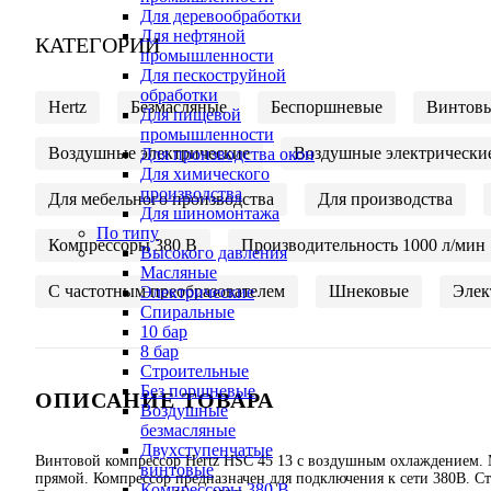
Для деревообработки
Для нефтяной
КАТЕГОРИИ
промышленности
Для пескоструйной
обработки
Hertz
Безмасляные
Беспоршневые
Винтов
Для пищевой
промышленности
Воздушные электрические
Воздушные электрически
Для производства окон
Для химического
производства
Для мебельного производства
Для производства
Для шиномонтажа
По типу
Компрессоры 380 В
Производительность 1000 л/мин
Высокого давления
Масляные
С частотным преобразователем
Шнековые
Элек
Электрические
Спиральные
10 бар
8 бар
Cтроительные
Без поршневые
ОПИСАНИЕ ТОВАРА
Воздушные
безмасляные
Двухступенчатые
Винтовой компрессор Hertz HSC 45 13 с воздушным охлаждением. Мо
винтовые
прямой. Компрессор предназначен для подключения к сети 380В. Ст
Компрессоры 380 В