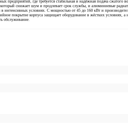
х предприятий, где требуется стабильная и надёжная подача сжатого в
 который снижает шум и продлевает срок службы, и алюминиевые радиат
в интенсивных условиях. С мощностью от 45 до 160 кВт и производител
зийное покрытие корпуса защищает оборудование в жёстких условиях, а
ть обслуживание.