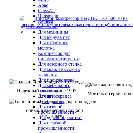
Abac
CrossAir
Hansmann
Remeza
По назначению
Для медицины
Для выдува пэт
Для отбойного
молотка
Компрессор для
пневмоинструмента
Для лазерного станка
Для мойки высокого
давления
Для производства
Для мебельного
Надежный поставщик с 1997
производства
Монтаж и сервис под
года
Для автосервиса
Для буровой
Для газовой
Точный инженерный подбор
промышленности
под задачи
Для деревообработки
Для нефтяной
промышленности