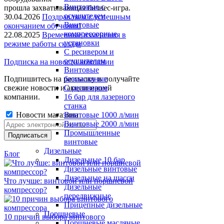
Винтовые с
прошла захватывающая бизнес-игра.
осушителем
30.04.2026
Поздравляем с успешным
Винтовые
окончанием обучения!
компрессорные
22.08.2025
Временные изменения в
установки
режиме работы склада
C ресивером и
осушителем
Подписка на новости компании
Винтовые
Подпишитесь на рассылку и получайте
безмасляные
свежие новости и акции нашей
C ресивером
компании.
16 бар для лазерного
станка
Новости магазина
Винтовые 1000 л/мин
Винтовые 2000 л/мин
Промышленные
винтовые
Дизельные
Блог
Дизельные 10 бар
Дизельные винтовые
Дизельные на шасси
Что лучше: винтовой или поршневой
Дизельные
компрессор?
передвижные
Прицепные дизельные
Поршневые
10 причин выбора винтового
Поршневые масляные