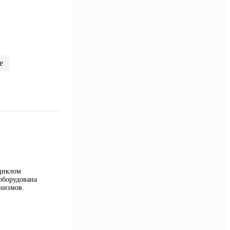
е
 циклом
оборудована
низмов.