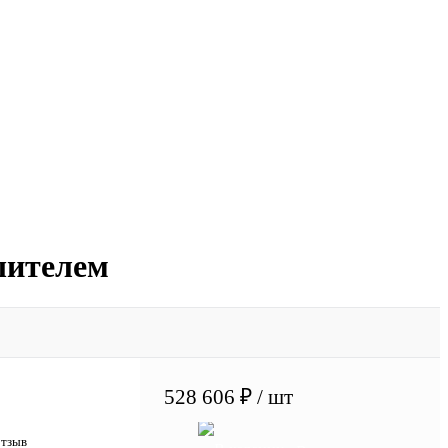
шителем
528 606 ₽
/ шт
отзыв