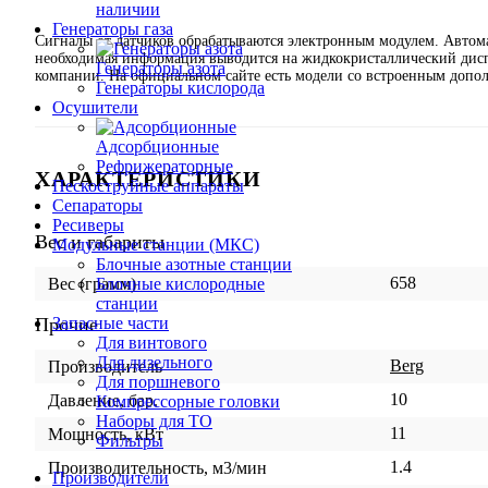
наличии
Генераторы газа
Сигналы от датчиков обрабатываются электронным модулем. Автома
необходимая информация выводится на жидкокристаллический дисп
Генераторы азота
компании. На официальном сайте есть модели со встроенным допо
Генераторы кислорода
Осушители
Адсорбционные
Рефрижераторные
ХАРАКТЕРИСТИКИ
Пескоструйные аппараты
Сепараторы
Ресиверы
Вес и габариты
Модульные станции (МКС)
Блочные азотные станции
658
Блочные кислородные
Вес (грамм)
станции
Прочие
Запасные части
Для винтового
Для дизельного
Berg
Производитель
Для поршневого
10
Давление, бар.
Компрессорные головки
Наборы для ТО
11
Мощность, кВт
Фильтры
1.4
Производительность, м3/мин
Производители