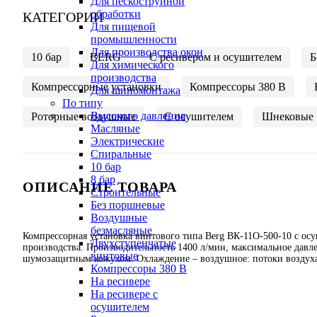
Для пескоструйной
обработки
КАТЕГОРИИ
Для пищевой
промышленности
Для производства окон
10 бар
BERG
C ресивером и осушителем
Б
Для химического
производства
Компрессорные установки
Компрессоры 380 В
Для шиномонтажа
По типу
Высокого давления
Роторные воздушные
С осушителем
Шнековые
Масляные
Электрические
Спиральные
10 бар
8 бар
ОПИСАНИЕ ТОВАРА
Cтроительные
Без поршневые
Воздушные
безмасляные
Компрессорная установка винтового типа Berg ВК-11О-500-10 с ос
Двухступенчатые
производства. Производительность 1400 л/мин, максимальное давле
винтовые
шумозащитным кожухом. Охлаждение – воздушное: потоки воздуха
Компрессоры 380 В
На ресивере
На ресивере с
осушителем