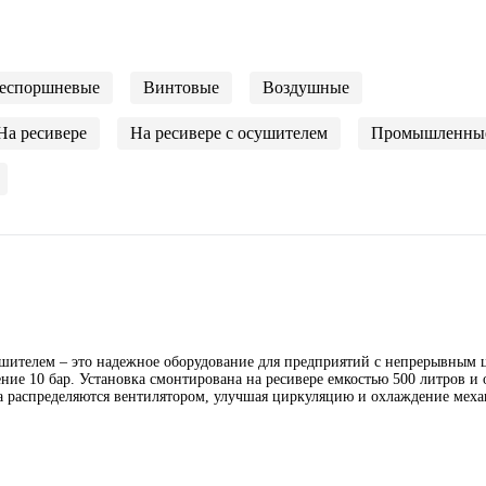
еспоршневые
Винтовые
Воздушные
На ресивере
На ресивере с осушителем
Промышленны
ушителем – это надежное оборудование для предприятий с непрерывным
ние 10 бар. Установка смонтирована на ресивере емкостью 500 литров и 
 распределяются вентилятором, улучшая циркуляцию и охлаждение меха