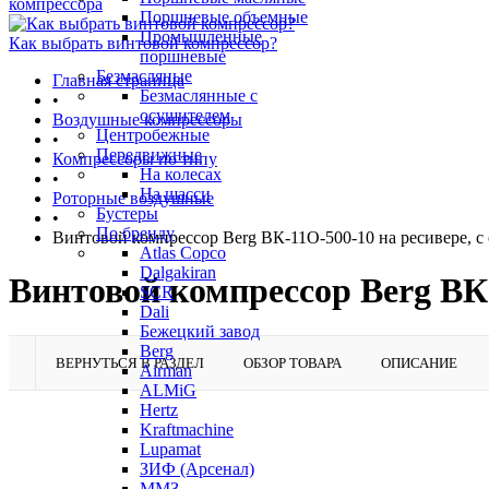
компрессора
Поршневые объемные
Промышленные
Как выбрать винтовой компрессор?
поршневые
Безмасляные
Главная страница
Безмаслянные с
•
осушителем
Воздушные компрессоры
Центробежные
•
Передвижные
Компрессоры по типу
На колесах
•
На шасси
Роторные воздушные
Бустеры
•
По бренду
Винтовой компрессор Berg ВК-11О-500-10 на ресивере, с
Atlas Copco
Dalgakiran
Винтовой компрессор Berg ВК-
SCR
Dali
Бежецкий завод
Berg
ВЕРНУТЬСЯ В РАЗДЕЛ
ОБЗОР ТОВАРА
ОПИСАНИЕ
Airman
ALMiG
Hertz
Kraftmachine
Lupamat
ЗИФ (Арсенал)
ММЗ