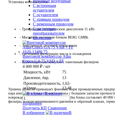
Роторные воздушные
Установка комплектуется:
С встроеным
осушителем
С осушителем
С прямым приводом
С ременным приводом
С частотным
- Трехфазным электрическим двигателем 11 кВт.
преобразователем
- Масляным винтовым блоком BERG GMBh.
Шнековые
- Электронной системой управления.
- Системами фильтрации масла и охлаждения.
Винтовой компрессор Atlas
Copco GA 75 VSD + FF
- Шумозащитным кожухом с панельным фильтром.
4 400 000 ₽
/ шт
Мощность, кВт
75
Давление, бар.
13
Производительность,
1,62-
м3/мин
13,48
Уровень шума не превышает фоновых норм промышленных предпри
В корзину
пара винтового блока спроектирована с большим запасом прочност
повреждений. Минимальный срок службы блока составляет 40 000 
фильтры, клапан минимального давления и обратный клапан, термо
Подробнее
Получить КП
Сравнение
В избранное
В