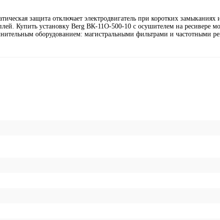
тическая защита отключает электродвигатель при коротких замыканиях и
лей. Купить установку Berg ВК-11О-500-10 с осушителем на ресивере м
лнительным оборудованием: магистральными фильтрами и частотными ре