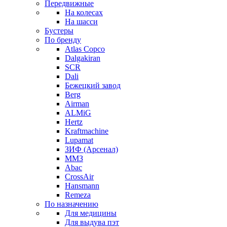
Передвижные
На колесах
На шасси
Бустеры
По бренду
Atlas Copco
Dalgakiran
SCR
Dali
Бежецкий завод
Berg
Airman
ALMiG
Hertz
Kraftmachine
Lupamat
ЗИФ (Арсенал)
ММЗ
Abac
CrossAir
Hansmann
Remeza
По назначению
Для медицины
Для выдува пэт