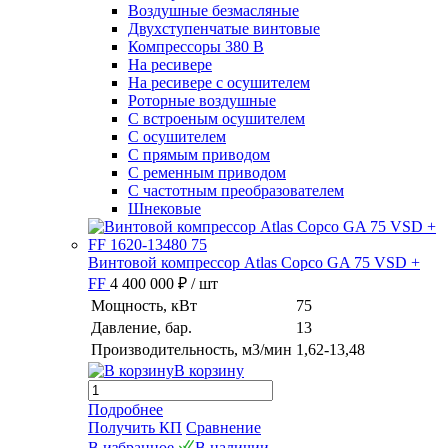
Воздушные безмасляные
Двухступенчатые винтовые
Компрессоры 380 В
На ресивере
На ресивере с осушителем
Роторные воздушные
С встроеным осушителем
С осушителем
С прямым приводом
С ременным приводом
С частотным преобразователем
Шнековые
Винтовой компрессор Atlas Copco GA 75 VSD +
FF
4 400 000 ₽
/ шт
Мощность, кВт
75
Давление, бар.
13
Производительность, м3/мин
1,62-13,48
В корзину
Подробнее
Получить КП
Сравнение
В избранное
В наличии