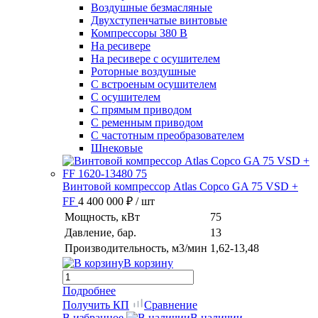
Воздушные безмасляные
Двухступенчатые винтовые
Компрессоры 380 В
На ресивере
На ресивере с осушителем
Роторные воздушные
С встроеным осушителем
С осушителем
С прямым приводом
С ременным приводом
С частотным преобразователем
Шнековые
Винтовой компрессор Atlas Copco GA 75 VSD +
FF
4 400 000 ₽
/ шт
Мощность, кВт
75
Давление, бар.
13
Производительность, м3/мин
1,62-13,48
В корзину
Подробнее
Получить КП
Сравнение
В избранное
В наличии