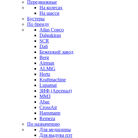
Передвижные
На колесах
На шасси
Бустеры
По бренду
Atlas Copco
Dalgakiran
SCR
Dali
Бежецкий завод
Berg
Airman
ALMiG
Hertz
Kraftmachine
Lupamat
ЗИФ (Арсенал)
ММЗ
Abac
CrossAir
Hansmann
Remeza
По назначению
Для медицины
Для выдува пэт