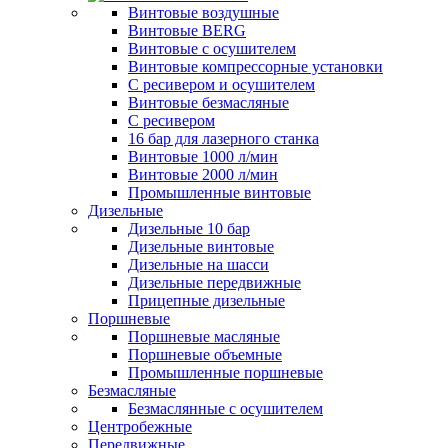
Винтовые воздушные
Винтовые BERG
Винтовые с осушителем
Винтовые компрессорные установки
C ресивером и осушителем
Винтовые безмасляные
C ресивером
16 бар для лазерного станка
Винтовые 1000 л/мин
Винтовые 2000 л/мин
Промышленные винтовые
Дизельные
Дизельные 10 бар
Дизельные винтовые
Дизельные на шасси
Дизельные передвижные
Прицепные дизельные
Поршневые
Поршневые масляные
Поршневые объемные
Промышленные поршневые
Безмасляные
Безмаслянные с осушителем
Центробежные
Передвижные