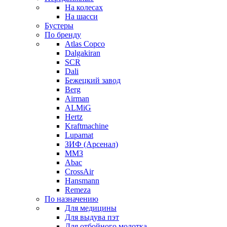
На колесах
На шасси
Бустеры
По бренду
Atlas Copco
Dalgakiran
SCR
Dali
Бежецкий завод
Berg
Airman
ALMiG
Hertz
Kraftmachine
Lupamat
ЗИФ (Арсенал)
ММЗ
Abac
CrossAir
Hansmann
Remeza
По назначению
Для медицины
Для выдува пэт
Для отбойного молотка