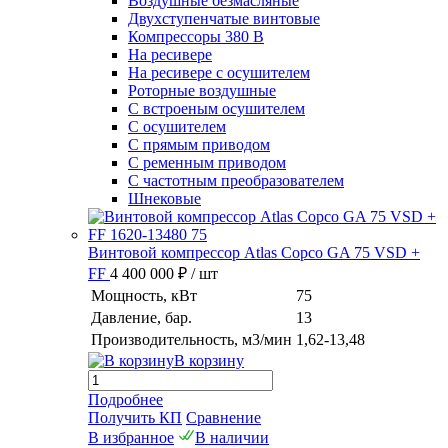
Воздушные безмасляные
Двухступенчатые винтовые
Компрессоры 380 В
На ресивере
На ресивере с осушителем
Роторные воздушные
С встроеным осушителем
С осушителем
С прямым приводом
С ременным приводом
С частотным преобразователем
Шнековые
Винтовой компрессор Atlas Copco GA 75 VSD +
FF
4 400 000 ₽
/ шт
Мощность, кВт
75
Давление, бар.
13
Производительность, м3/мин
1,62-13,48
В корзину
Подробнее
Получить КП
Сравнение
В избранное
В наличии