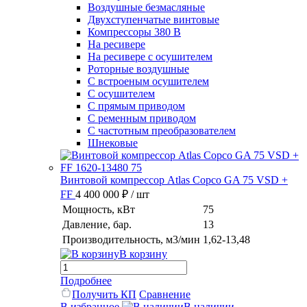
Воздушные безмасляные
Двухступенчатые винтовые
Компрессоры 380 В
На ресивере
На ресивере с осушителем
Роторные воздушные
С встроеным осушителем
С осушителем
С прямым приводом
С ременным приводом
С частотным преобразователем
Шнековые
Винтовой компрессор Atlas Copco GA 75 VSD +
FF
4 400 000 ₽
/ шт
Мощность, кВт
75
Давление, бар.
13
Производительность, м3/мин
1,62-13,48
В корзину
Подробнее
Получить КП
Сравнение
В избранное
В наличии