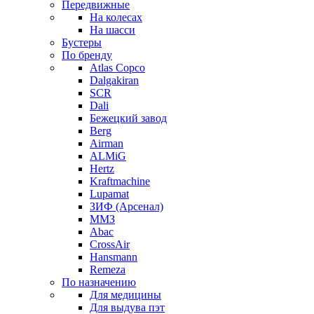
Передвижные
На колесах
На шасси
Бустеры
По бренду
Atlas Copco
Dalgakiran
SCR
Dali
Бежецкий завод
Berg
Airman
ALMiG
Hertz
Kraftmachine
Lupamat
ЗИФ (Арсенал)
ММЗ
Abac
CrossAir
Hansmann
Remeza
По назначению
Для медицины
Для выдува пэт