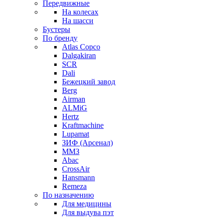
Передвижные
На колесах
На шасси
Бустеры
По бренду
Atlas Copco
Dalgakiran
SCR
Dali
Бежецкий завод
Berg
Airman
ALMiG
Hertz
Kraftmachine
Lupamat
ЗИФ (Арсенал)
ММЗ
Abac
CrossAir
Hansmann
Remeza
По назначению
Для медицины
Для выдува пэт