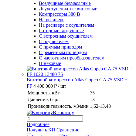
Воздушные безмасляные
Двухступенчатые винтовые
Компрессоры 380 В
На ресивере
На ресивере с осушителем
Роторные воздушные
С встроеным осушителем
С осушителем
С прямым приводом
С ременным приводом
С частотным преобразователем
Шнековые
Винтовой компрессор Atlas Copco GA 75 VSD +
FF
4 400 000 ₽
/ шт
Мощность, кВт
75
Давление, бар.
13
Производительность, м3/мин
1,62-13,48
В корзину
Подробнее
Получить КП
Сравнение