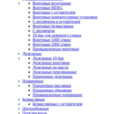
Винтовые воздушные
Винтовые BERG
Винтовые с осушителем
Винтовые компрессорные установки
C ресивером и осушителем
Винтовые безмасляные
C ресивером
16 бар для лазерного станка
Винтовые 1000 л/мин
Винтовые 2000 л/мин
Промышленные винтовые
Дизельные
Дизельные 10 бар
Дизельные винтовые
Дизельные на шасси
Дизельные передвижные
Прицепные дизельные
Поршневые
Поршневые масляные
Поршневые объемные
Промышленные поршневые
Безмасляные
Безмаслянные с осушителем
Центробежные
Передвижные