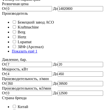
Розничная цена
От
До
Производитель
Бежецкий завод АСО
Kraftmachine
Berg
Hertz
Lupamat
ЗИФ (Арсенал)
Показать ещё 1
Давление, бар.
От
До
Мощность, кВт
От
До
Производительность, л/мин
От
До
Производительность, м3/мин
От
До
Страна бренда
Китай