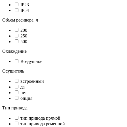
IP23
IP54
Объем ресивера, л
200
250
500
Охлаждение
Воздушное
Осушитель
встроенный
да
нет
опция
Тип привода
тип привода прямой
тип привода ременной