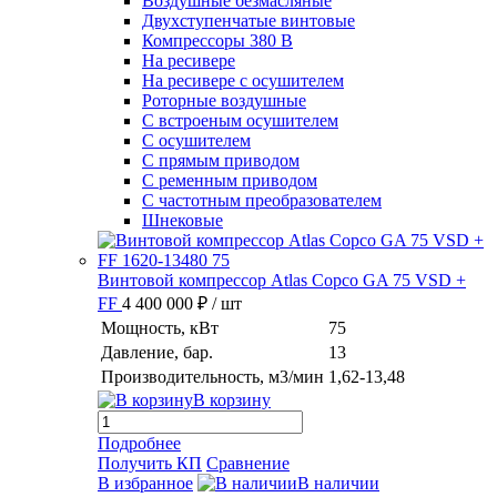
Воздушные безмасляные
Двухступенчатые винтовые
Компрессоры 380 В
На ресивере
На ресивере с осушителем
Роторные воздушные
С встроеным осушителем
С осушителем
С прямым приводом
С ременным приводом
С частотным преобразователем
Шнековые
Винтовой компрессор Atlas Copco GA 75 VSD +
FF
4 400 000 ₽
/ шт
Мощность, кВт
75
Давление, бар.
13
Производительность, м3/мин
1,62-13,48
В корзину
Подробнее
Получить КП
Сравнение
В избранное
В наличии