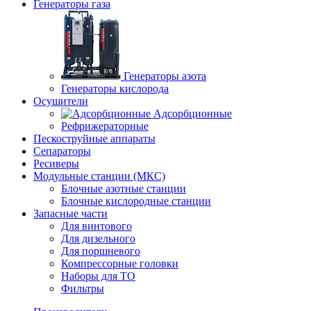
Генераторы газа
Генераторы азота
Генераторы кислорода
Осушители
Адсорбционные
Рефрижераторные
Пескоструйные аппараты
Сепараторы
Ресиверы
Модульные станции (МКС)
Блочные азотные станции
Блочные кислородные станции
Запасные части
Для винтового
Для дизельного
Для поршневого
Компрессорные головки
Наборы для ТО
Фильтры