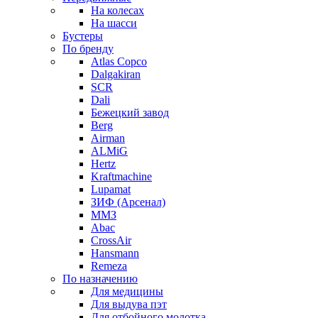
На колесах
На шасси
Бустеры
По бренду
Atlas Copco
Dalgakiran
SCR
Dali
Бежецкий завод
Berg
Airman
ALMiG
Hertz
Kraftmachine
Lupamat
ЗИФ (Арсенал)
ММЗ
Abac
CrossAir
Hansmann
Remeza
По назначению
Для медицины
Для выдува пэт
Для отбойного молотка